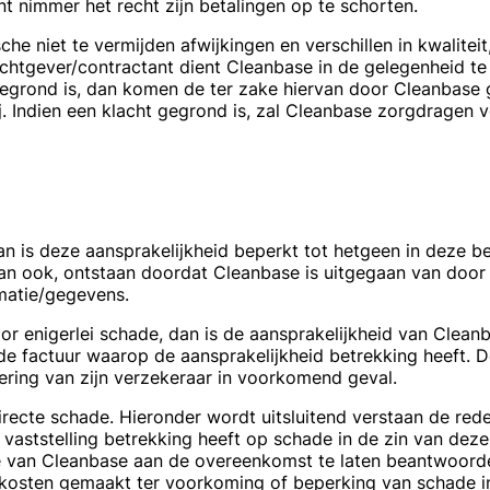
 nimmer het recht zijn betalingen op te schorten.
sche niet te vermijden afwijkingen en verschillen in kwalitei
htgever/contractant dient Cleanbase in de gelegenheid te 
gegrond is, dan komen de ter zake hiervan door Cleanbase
. Indien een klacht gegrond is, zal Cleanbase zorgdragen
an is deze aansprakelijkheid beperkt tot hetgeen in deze be
dan ook, ontstaan doordat Cleanbase is uitgegaan van doo
rmatie/gegevens.
or enigerlei schade, dan is de aansprakelijkheid van Clean
de factuur waarop de aansprakelijkheid betrekking heeft. D
ering van zijn verzekeraar in voorkomend geval.
irecte schade. Hieronder wordt uitsluitend verstaan de rede
aststelling betrekking heeft op schade in de zin van deze
e van Cleanbase aan de overeenkomst te laten beantwoord
kosten gemaakt ter voorkoming of beperking van schade i