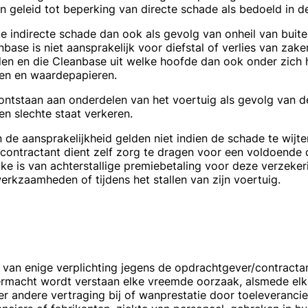
n geleid tot beperking van directe schade als bedoeld in
e indirecte schade dan ook als gevolg van onheil van buit
nbase is niet aansprakelijk voor diefstal of verlies van za
nden en die Cleanbase uit welke hoofde dan ook onder zich
den en waardepapieren.
 ontstaan aan onderdelen van het voertuig als gevolg van 
n slechte staat verkeren.
de aansprakelijkheid gelden niet indien de schade te wijte
contractant dient zelf zorg te dragen voor een voldoende
ake is van achterstallige premiebetaling voor deze verzeke
kzaamheden of tijdens het stallen van zijn voertuig.
an enige verplichting jegens de opdrachtgever/contractant,
macht wordt verstaan elke vreemde oorzaak, alsmede elke o
r andere vertraging bij of wanprestatie door toeleverancie