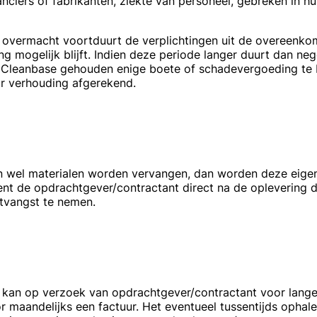
nciers of fabrikanten, ziekte van personeel, gebreken in hu
overmacht voortduurt de verplichtingen uit de overeenko
g mogelijk blijft. Indien deze periode langer duurt dan neg
s Cleanbase gehouden enige boete of schadevergoeding te 
r verhouding afgerekend.
 wel materialen worden vervangen, dan worden deze eigen
ient de opdrachtgever/contractant direct na de oplevering 
tvangst te nemen.
kan op verzoek van opdrachtgever/contractant voor langer
maandelijks een factuur. Het eventueel tussentijds ophalen