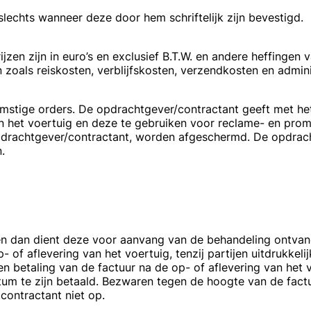
echts wanneer deze door hem schriftelijk zijn bevestigd.
ijzen zijn in euro’s en exclusief B.T.W. en andere heffinge
oals reiskosten, verblijfskosten, verzendkosten en admini
omstige orders. De opdrachtgever/contractant geeft met he
n het voertuig en deze te gebruiken voor reclame- en pro
drachtgever/contractant, worden afgeschermd. De opdracht
.
en dan dient deze voor aanvang van de behandeling ontvang
- of aflevering van het voertuig, tenzij partijen uitdrukkel
dien betaling van de factuur na de op- of aflevering van he
um te zijn betaald. Bezwaren tegen de hoogte van de factu
contractant niet op.