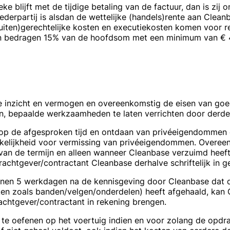
e blijft met de tijdige betaling van de factuur, dan is zij o
derpartij is alsdan de wettelijke (handels)rente aan Clean
ten)gerechtelijke kosten en executiekosten komen voor r
ten bedragen 15% van de hoofdsom met een minimum van € 40
 inzicht en vermogen en overeenkomstig de eisen van goe
en, bepaalde werkzaamheden te laten verrichten door derde
 op de afgesproken tijd en ontdaan van privéeigendommen 
kelijkheid voor vermissing van privéeigendommen. Overee
g van de termijn en alleen wanneer Cleanbase verzuimd heeft
achtgever/contractant Cleanbase derhalve schriftelijk in ge
binnen 5 werkdagen na de kennisgeving door Cleanbase da
ken zoals banden/velgen/onderdelen) heeft afgehaald, kan
achtgever/contractant in rekening brengen.
it te oefenen op het voertuig indien en voor zolang de opd