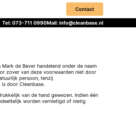
Contact
Tel: 073-711 0990
Mail:
info@cleanbase.nl
en Mark de Bever handelend onder de naam
or zover van deze voorwaarden niet door
tuurlijk persoon, tenzij
d is door Cleanbase.
rukkelijk van de hand gewezen. Indien één
eltelijk worden vernietigd of nietig