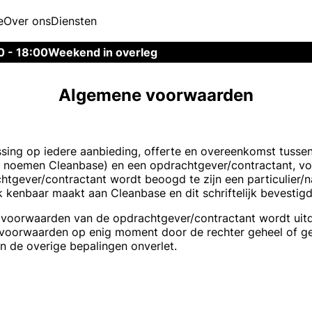
e
Over ons
Diensten
0 - 18:00
Weekend in overleg
Algemene voorwaarden
sing op iedere aanbieding, offerte en overeenkomst tuss
 noemen Cleanbase) en een opdrachtgever/contractant, vo
chtgever/contractant wordt beoogd te zijn een particulier/na
k kenbaar maakt aan Cleanbase en dit schriftelijk bevestig
 voorwaarden van de opdrachtgever/contractant wordt uitd
oorwaarden op enig moment door de rechter geheel of gede
n de overige bepalingen onverlet.