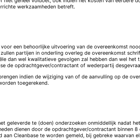
f niet geheel voldoet, ook indien het kosten van eerdere 
errichte werkzaamheden betreft.
t voor een behoorlijke uitvoering van de overeenkomst nood
zullen partijen in onderling overleg de overeenkomst schrif
ële dan wel kwalitatieve gevolgen zal hebben dan wel het 
e de opdrachtgever/contractant of wederpartij desgevraag
rengen indien de wijziging van of de aanvulling op de ove
worden toegerekend.
t geleverde te (doen) onderzoeken onmiddellijk nadat het v
eden dienen door de opdrachtgever/contractant binnen 8 
rd aan Cleanbase te worden gemeld, bij gebreke waarvan el